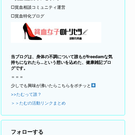
□貧血相談コミュニティ運営
□貧血特化ブログ
当ブログは、身体の不調について誰もがfreedamな気
持ちになれたら…という想いを込めた、健康雑記ブロ
グです。
＝＝＝
少しでも興味が沸いたらこちらをポチッと
>>たむって誰？
＞＞たむの活動リンクまとめ
フォローする