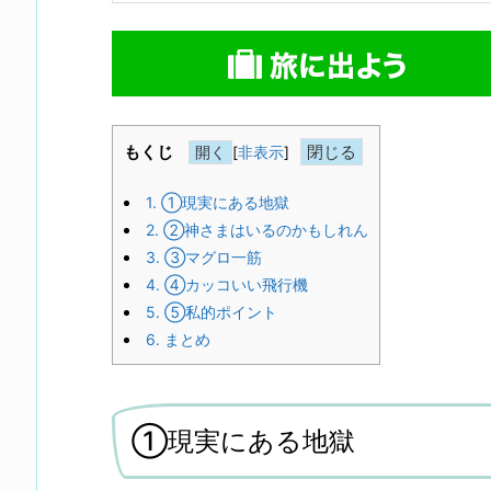
もくじ
[
非表示
]
1.
①現実にある地獄
2.
②神さまはいるのかもしれん
3.
③マグロ一筋
4.
④カッコいい飛行機
5.
⑤私的ポイント
6.
まとめ
①現実にある地獄