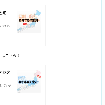
と絶
いので、
』はこちら！
と花火
していき