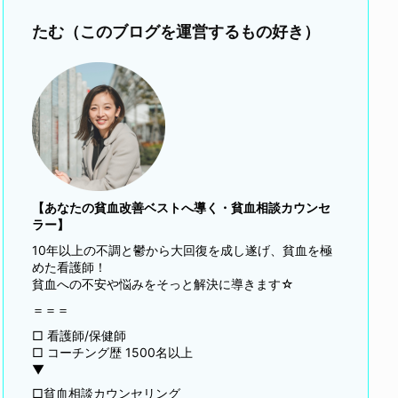
たむ（このブログを運営するもの好き）
【あなたの貧血改善ベストへ導く・貧血相談カウンセ
ラー】
10年以上の不調と鬱から大回復を成し遂げ、貧血を極
めた看護師！
貧血への不安や悩みをそっと解決に導きます☆
＝＝＝
□ 看護師/保健師
□ コーチング歴 1500名以上
▼
□貧血相談カウンセリング