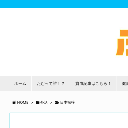
ホーム
たむって誰！？
貧血記事はこちら！
健
HOME
>
外活
>
日本探検