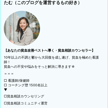
たむ（このブログを運営するもの好き）
【あなたの貧血改善ベストへ導く・貧血相談カウンセラー】
10年以上の不調と鬱から大回復を成し遂げ、貧血を極めた看護
師！
貧血への不安や悩みをそっと解決に導きます☆
＝＝＝
□ 看護師/保健師
□ コーチング歴 1500名以上
▼
□貧血相談カウンセリング
□貧血相談コミュニティ運営