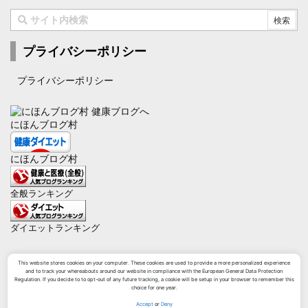
プライバシーポリシー
プライバシーポリシー
にほんブログ村
にほんブログ村
全般ランキング
ダイエットランキング
This website stores cookies on your computer. These cookies are used to provide a more personalized experience
and to track your whereabouts around our website in compliance with the European General Data Protection
Regulation. If you decide to to opt-out of any future tracking, a cookie will be setup in your browser to remember this
choice for one year.
Accept
or
Deny