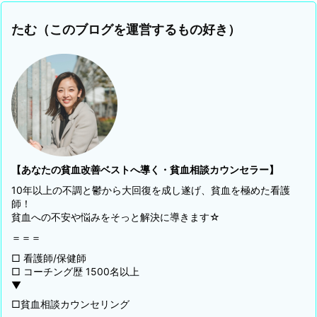
たむ（このブログを運営するもの好き）
【あなたの貧血改善ベストへ導く・貧血相談カウンセラー】
10年以上の不調と鬱から大回復を成し遂げ、貧血を極めた看護
師！
貧血への不安や悩みをそっと解決に導きます☆
＝＝＝
□ 看護師/保健師
□ コーチング歴 1500名以上
▼
□貧血相談カウンセリング