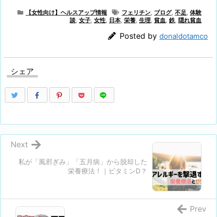
【女性向け】ヘルスアップ情報
フェリチン
,
ブログ
,
不足
,
体験
談
,
女子
,
女性
,
日本
,
栄養
,
生理
,
貧血
,
鉄
,
隠れ貧血
Posted by
donaldotamco
シェア
Next
私が「風邪ぎみ」「五月病」から脱却した
栄養療法！｜ビタミンD？
Prev