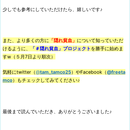
少しでも参考にしていただけたら、嬉しいです♪
また、より多くの方に
「隠れ貧血」
について知っていただ
けるように、
「＃隠れ貧血」
プロジェクト
を勝手に始めま
すw（５月7日より順次）
気軽にtwitter（
@
tam_tamco25
）やFacebook（
@freeta
mco
）もチェックしてみてください♪
最後まで読んでいただき、ありがとうございました♪