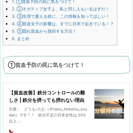
1.
①貧血予防の罠に気をつけて！
2.
②ネガティブ女子よ、私と同じ人もいるはずだ！
3.
③生理で萎える前に、この情報を知ってほしい！
4.
④貧血女子の影響は、すでに日本で起きている！？
5.
⑤隠れ貧血から脱却する方法！
6.
まとめ
①貧血予防の罠に気をつけて！
【貧血改善】鉄分コントロールの難
しさ | 鉄分を摂っても摂れない理由
出典： どうも♪たむ（＠tamu_hinketsu_sou
dan）です＾＾ 鉄分不足の日本女性は 50%
以上 ...