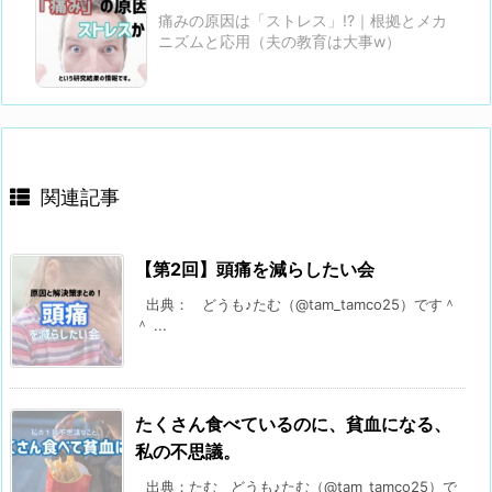
痛みの原因は「ストレス」!?｜根拠とメカ
ニズムと応用（夫の教育は大事w）
関連記事
【第2回】頭痛を減らしたい会
出典： どうも♪たむ（@tam_tamco25）です＾
＾ ...
たくさん食べているのに、貧血になる、
私の不思議。
出典：たむ どうも♪たむ（@tam_tamco25）で