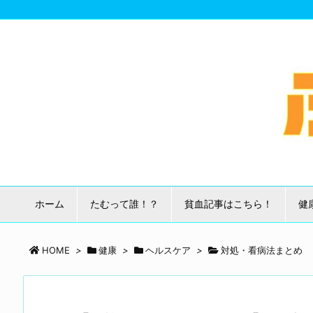
ホーム
たむって誰！？
貧血記事はこちら！
健
HOME
>
健康
>
ヘルスケア
>
対処・看病法まとめ