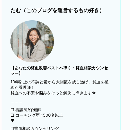
たむ（このブログを運営するもの好き）
【あなたの貧血改善ベストへ導く・貧血相談カウンセ
ラー】
10年以上の不調と鬱から大回復を成し遂げ、貧血を極
めた看護師！
貧血への不安や悩みをそっと解決に導きます☆
＝＝＝
□ 看護師/保健師
□ コーチング歴 1500名以上
▼
□貧血相談カウンセリング