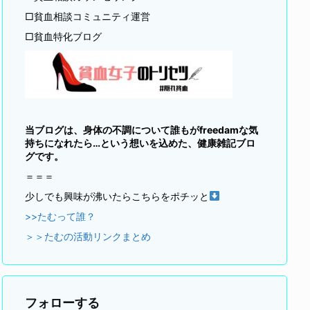
□貧血相談コミュニティ運営
□貧血特化ブログ
当ブログは、身体の不調について誰もがfreedamな気
持ちになれたら…という想いを込めた、健康雑記ブロ
グです。
＝＝＝
少しでも興味が沸いたらこちらをポチッと
>>たむって誰？
＞＞たむの活動リンクまとめ
フォローする