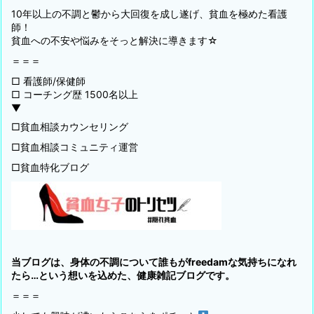
10年以上の不調と鬱から大回復を成し遂げ、貧血を極めた看護
師！
貧血への不安や悩みをそっと解決に導きます☆
＝＝＝
□ 看護師/保健師
□ コーチング歴 1500名以上
▼
□貧血相談カウンセリング
□貧血相談コミュニティ運営
□貧血特化ブログ
当ブログは、身体の不調について誰もがfreedamな気持ちになれ
たら…という想いを込めた、健康雑記ブログです。
＝＝＝