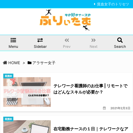
貧血女子のトリセツ
Menu
Sidebar
Prev
Next
Search
HOME
>
アラサー女子
看護師
テレワーク看護師のお仕事 | リモートで
はどんなスキルが必要か？
2021年2月3日
看護師
在宅勤務ナースの１日｜テレワークなア