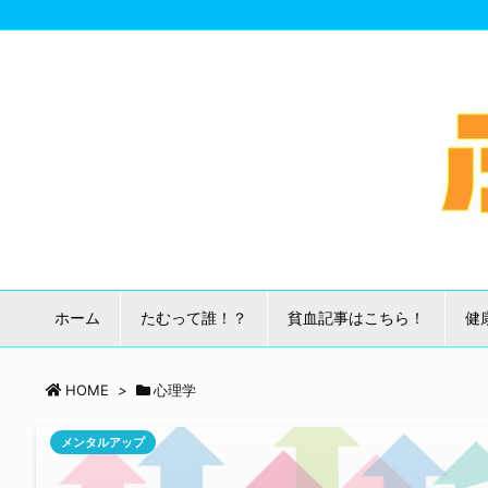
ホーム
たむって誰！？
貧血記事はこちら！
健
HOME
>
心理学
メンタルアップ