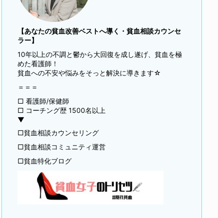
【あなたの貧血改善ベストへ導く・貧血相談カウンセ
ラー】
10年以上の不調と鬱から大回復を成し遂げ、貧血を極
めた看護師！
貧血への不安や悩みをそっと解決に導きます☆
＝＝＝
□ 看護師/保健師
□ コーチング歴 1500名以上
▼
□貧血相談カウンセリング
□貧血相談コミュニティ運営
□貧血特化ブログ