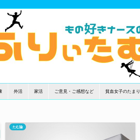
康
外活
家活
ご意見・ご感想など
貧血女子のたま
たむ論