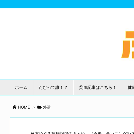
ホーム
たむって誰！？
貧血記事はこちら！
健
HOME
>
外活
日本めぐる旅行記録のまとめ。（今後、ランニングや