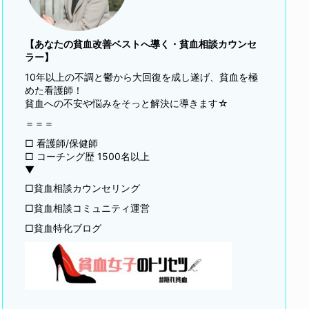
【あなたの貧血改善ベストへ導く・貧血相談カウンセ
ラー】
10年以上の不調と鬱から大回復を成し遂げ、貧血を極
めた看護師！
貧血への不安や悩みをそっと解決に導きます☆
＝＝＝
□ 看護師/保健師
□ コーチング歴 1500名以上
▼
□貧血相談カウンセリング
□貧血相談コミュニティ運営
□貧血特化ブログ