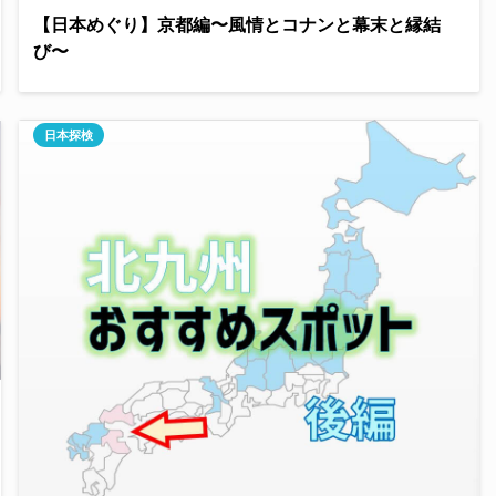
【日本めぐり】京都編〜風情とコナンと幕末と縁結
び〜
日本探検