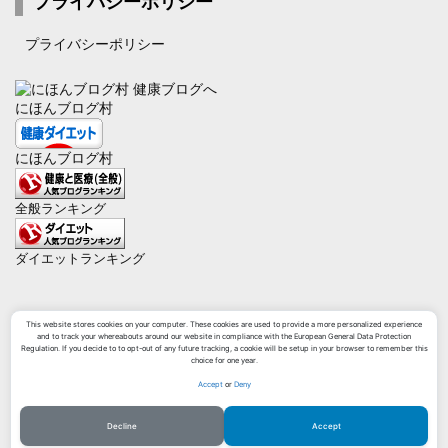
プライバシーポリシー
プライバシーポリシー
にほんブログ村
にほんブログ村
全般ランキング
ダイエットランキング
This website stores cookies on your computer. These cookies are used to provide a more personalized experience
and to track your whereabouts around our website in compliance with the European General Data Protection
Regulation. If you decide to to opt-out of any future tracking, a cookie will be setup in your browser to remember this
choice for one year.
Copyright ©
2026
ふりぃたむ
All Rights Reserved.
Accept
or
Deny
WordPress Luxeritas Theme is provided by "
Thought is free
".
Decline
Accept