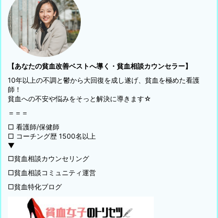
【あなたの貧血改善ベストへ導く・貧血相談カウンセラー】
10年以上の不調と鬱から大回復を成し遂げ、貧血を極めた看護
師！
貧血への不安や悩みをそっと解決に導きます☆
＝＝＝
□ 看護師/保健師
□ コーチング歴 1500名以上
▼
□貧血相談カウンセリング
□貧血相談コミュニティ運営
□貧血特化ブログ