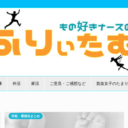
康
外活
家活
ご意見・ご感想など
貧血女子のたま
対処・看病法まとめ