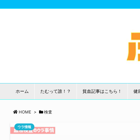
ホーム
たむって誰！？
貧血記事はこちら！
健
HOME
>
検査
ウラ情報