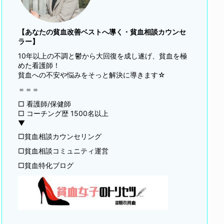
【あなたの貧血改善ベストへ導く・貧血相談カウンセ
ラー】
10年以上の不調と鬱から大回復を成し遂げ、貧血を極
めた看護師！
貧血への不安や悩みをそっと解決に導きます☆
＝＝＝
□ 看護師/保健師
□ コーチング歴 1500名以上
▼
□貧血相談カウンセリング
□貧血相談コミュニティ運営
□貧血特化ブログ