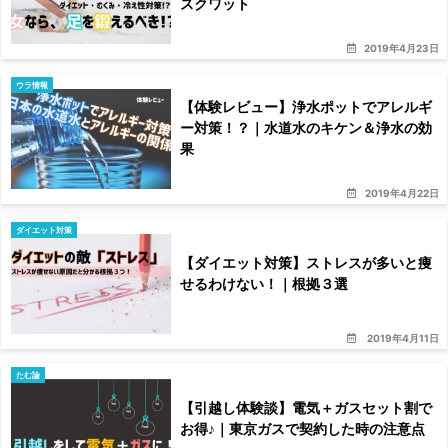
スクワット
2019年4月23日
ウラ情報
【体験レビュー】浄水ポットでアレルギ
ー対策！？｜水道水のキケン＆浄水の効
果
2019年4月22日
ダイエット対策
【ダイエット対策】ストレスが多いと痩
せるわけない！｜根拠３選
2019年4月11日
たむ論
【引越し体験談】電気＋ガスセット割で
お得♪｜東京ガスで契約した時の注意点