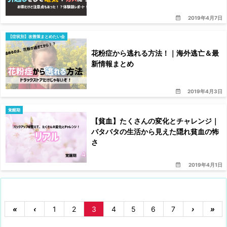
2019年4月7日
【症状別】改善策まとめたい会
花粉症から逃れる方法！｜海外逃亡＆最
新情報まとめ
2019年4月3日
覚醒期
【貧血】たくさんの変化とチャレンジ｜
バタバタの生活から見えた隠れ貧血の怖
さ
2019年4月1日
«
‹
1
2
3
4
5
6
7
›
»