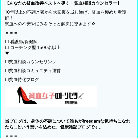
【あなたの貧血改善ベストへ導く・貧血相談カウンセラー】
10年以上の不調と鬱から大回復を成し遂げ、貧血を極めた看護
師！
貧血への不安や悩みをそっと解決に導きます☆
＝＝＝
□ 看護師/保健師
□ コーチング歴 1500名以上
▼
□貧血相談カウンセリング
□貧血相談コミュニティ運営
□貧血特化ブログ
当ブログは、身体の不調について誰もがfreedamな気持ちになれ
たら…という想いを込めた、健康雑記ブログです。
＝＝＝