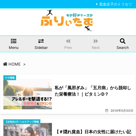
貧血女子のトリセツ
Menu
Sidebar
Prev
Next
Search
HOME
>
ウラ情報
私が「風邪ぎみ」「五月病」から脱却し
た栄養療法！｜ビタミンD？
2019年5月30日
【女性向け】ヘルスアップ情報
【＃隠れ貧血】日本の女性に届けたい記