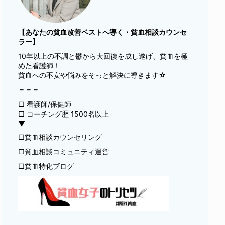
【あなたの貧血改善ベストへ導く・貧血相談カウンセ
ラー】
10年以上の不調と鬱から大回復を成し遂げ、貧血を極
めた看護師！
貧血への不安や悩みをそっと解決に導きます☆
＝＝＝
□ 看護師/保健師
□ コーチング歴 1500名以上
▼
□貧血相談カウンセリング
□貧血相談コミュニティ運営
□貧血特化ブログ