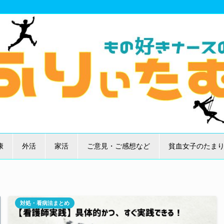
康
外活
家活
ご意見・ご感想など
貧血女子のたま
対処・看病法まとめ