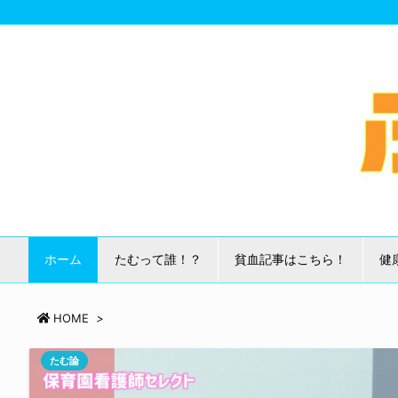
ホーム
たむって誰！？
貧血記事はこちら！
健
HOME
>
たむ論