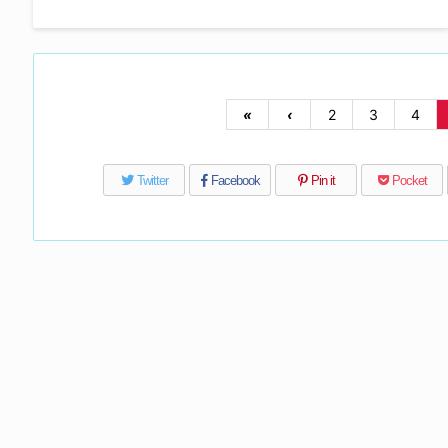
«
‹
2
3
4
Twitter
Facebook
Pin it
Pocket