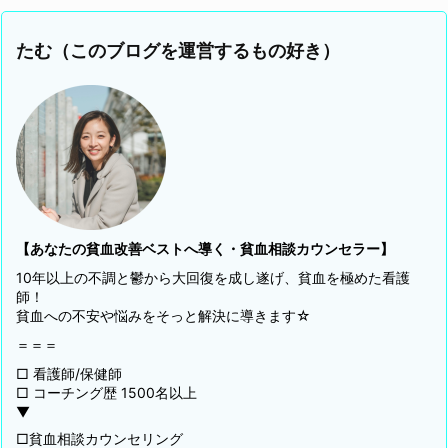
たむ（このブログを運営するもの好き）
【あなたの貧血改善ベストへ導く・貧血相談カウンセラー】
10年以上の不調と鬱から大回復を成し遂げ、貧血を極めた看護
師！
貧血への不安や悩みをそっと解決に導きます☆
＝＝＝
□ 看護師/保健師
□ コーチング歴 1500名以上
▼
□貧血相談カウンセリング