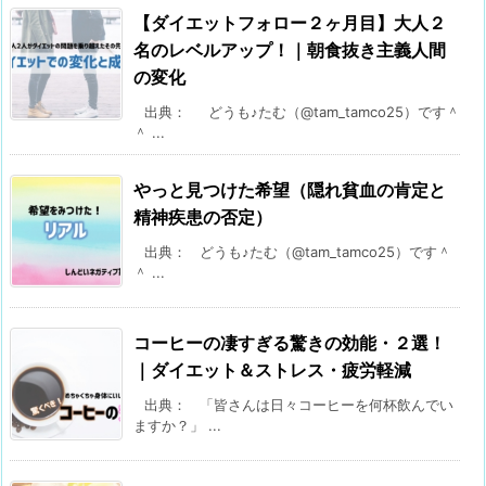
【ダイエットフォロー２ヶ月目】大人２
名のレベルアップ！｜朝食抜き主義人間
の変化
出典： どうも♪たむ（@tam_tamco25）です＾
＾ ...
やっと見つけた希望（隠れ貧血の肯定と
精神疾患の否定）
出典： どうも♪たむ（@tam_tamco25）です＾
＾ ...
コーヒーの凄すぎる驚きの効能・２選！
｜ダイエット＆ストレス・疲労軽減
出典： 「皆さんは日々コーヒーを何杯飲んでい
ますか？」 ...