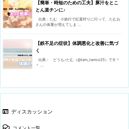
【簡単・時短のための工夫】豚汁をとこ
とん楽チンに♪
出典：たむ 小旅行で紅葉狩りに行って、たむお
さんの体重が増えてしま ...
【鉄不足の症状】体調悪化と改善に気づ
く
出典： どうも♪たむ（@tam_tamco25）です＾
＾ ...
ディスカッション
コメント一覧