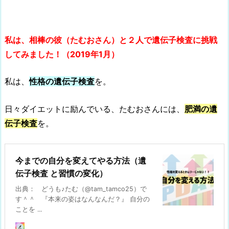
私は、相棒の彼（たむおさん）と２人で遺伝子検査に挑戦
してみました！（2019年1月）
私は、
性格の遺伝子検査
を。
日々ダイエットに励んでいる、たむおさんには、
肥満の遺
伝子検査
を。
今までの自分を変えてやる方法（遺
伝子検査 と習慣の変化）
出典： どうも♪たむ（@tam_tamco25）で
す＾＾ 『本来の姿はなんなんだ？』 自分の
ことを ...