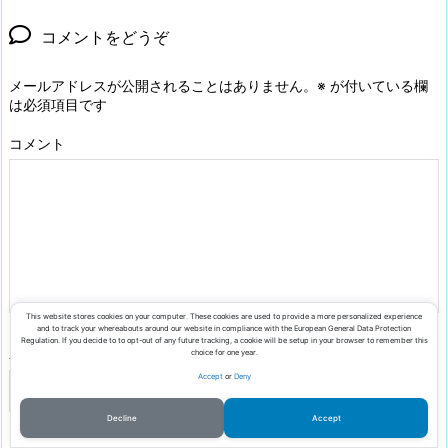
コメントをどうぞ
メールアドレスが公開されることはありません。
※
が付いている欄
は必須項目です
コメント
This website stores cookies on your computer. These cookies are used to provide a more personalized experience
and to track your whereabouts around our website in compliance with the European General Data Protection
Regulation. If you decide to to opt-out of any future tracking, a cookie will be setup in your browser to remember this
名前
*
choice for one year.
Accept
or
Deny
Decline
Accept
メールアドレス
*