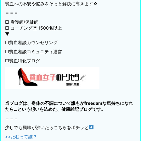
貧血への不安や悩みをそっと解決に導きます☆
＝＝＝
□ 看護師/保健師
□ コーチング歴 1500名以上
▼
□貧血相談カウンセリング
□貧血相談コミュニティ運営
□貧血特化ブログ
当ブログは、身体の不調について誰もがfreedamな気持ちになれ
たら…という想いを込めた、健康雑記ブログです。
＝＝＝
少しでも興味が沸いたらこちらをポチッと
>>たむって誰？