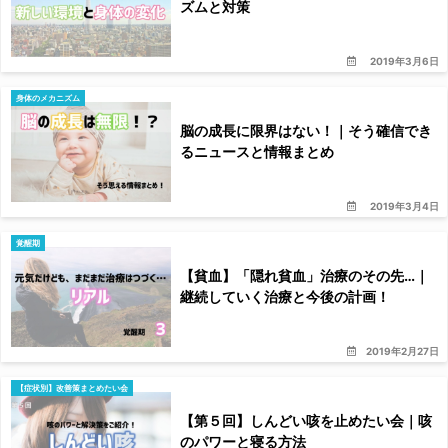
ズムと対策
2019年3月6日
身体のメカニズム
脳の成長に限界はない！｜そう確信でき
るニュースと情報まとめ
2019年3月4日
覚醒期
【貧血】「隠れ貧血」治療のその先…｜
継続していく治療と今後の計画！
2019年2月27日
【症状別】改善策まとめたい会
【第５回】しんどい咳を止めたい会｜咳
のパワーと寝る方法