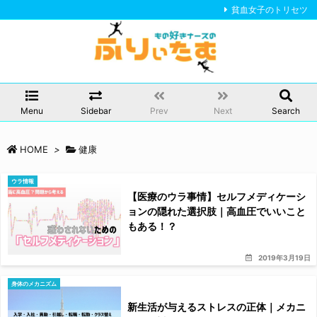
貧血女子のトリセツ
Menu
Sidebar
Prev
Next
Search
HOME
>
健康
ウラ情報
【医療のウラ事情】セルフメディケーシ
ョンの隠れた選択肢｜高血圧でいいこと
もある！？
2019年3月19日
身体のメカニズム
新生活が与えるストレスの正体｜メカニ